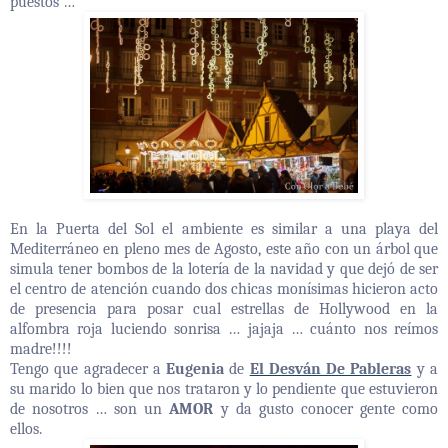
puestos …
En la Puerta del Sol el ambiente es similar a una playa del
Mediterráneo en pleno mes de Agosto, este año con un árbol que
simula tener bombos de la lotería de la navidad y que dejó de ser
el centro de atención cuando dos chicas monísimas hicieron acto
de presencia para posar cual estrellas de Hollywood en la
alfombra roja luciendo sonrisa … jajaja … cuánto nos reímos
madre!!!!
Tengo que agradecer a
Eugenia
de
El Desván De Pableras
y a
su marido lo bien que nos trataron y lo pendiente que estuvieron
de nosotros … son un
AMOR
y da gusto conocer gente como
ellos.