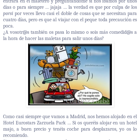
entrara en el maletero y preguntándome si nos íbamos por unos
días o para siempre … jajaja … la verdad es que por culpa de los
porsi
por veces llevo casi el doble de cosas que se necesitan para
cuatro días, pero es que al viajar con el peque toda precaución es
poca.
¿A
vosotr@s
también os pasa lo mismo o sois más
comedid@s
a
la hora de hacer las maletas para salir unos días?
Como casi siempre que vamos a Madrid, nos hemos alojado en el
Hotel Eurostars Zarzuela Park
… Si os queréis alojar en un hotel
majo, a buen precio y tenéis coche para desplazaros, yo os lo
recomiendo.