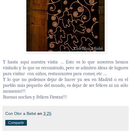
Y hasta aquí nuestra visita … Esto es lo que nosotros hemos
visitado y lo que os recomiendo, pero se admiten ideas de lugares
para visitar con niños, restaurantes para comer, etc …
Y lo que no podemos dejar de hacer ya sea en Madrid o en el
pueblo más pequeño del mundo, es dejar de ser felices ni un sólo
momento!!!
Buenas noches y Felices Fiestas!!!
Con Olor a Bebé
en
3:25
Compartir